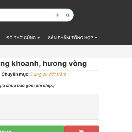
ĐỒ THỜ CÚNG
SẢN PHẨM TỔNG HỢP
ang khoanh, hương vòng
Chuyên mục:
Dụng cụ đốt trầm
 giá chưa bao gồm phí ship.)
 NGAY