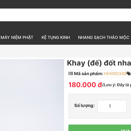
MÁY NIỆM PHẬT
KỆ TỤNG KINH
NHANG SẠCH THẢO MỘC
Khay (đế) đốt nh
Mã sản phẩm:
HH000369
180.000 đ
(
Lưu ý:
Đây là
Số lượng:
MUA