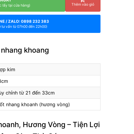
Thêm vào giỏ
c lấy tại cửa hàng)
NE / ZALO: 0898 232 383
ợ tư vấn từ 07h00 đến 22h00)
t nhang khoang
ợp kim
8cm
ùy chỉnh từ 21 đến 33cm
ốt nhang khoanh (hương vòng)
oanh, Hương Vòng – Tiện Lợi