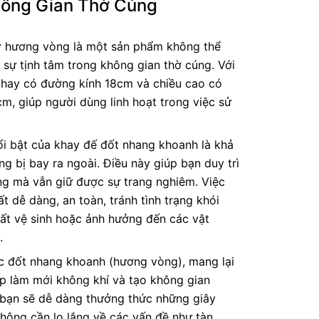
hông Gian Thờ Cúng
 hương vòng là một sản phẩm không thể
h sự tịnh tâm trong không gian thờ cúng. Với
 khay có đường kính 18cm và chiều cao có
cm, giúp người dùng linh hoạt trong việc sử
i bật của khay đế đốt nhang khoanh là khả
g bị bay ra ngoài. Điều này giúp bạn duy trì
ng mà vẫn giữ được sự trang nghiêm. Việc
t dễ dàng, an toàn, tránh tình trạng khói
mất vệ sinh hoặc ảnh hưởng đến các vật
.
c đốt nhang khoanh (hương vòng), mang lại
úp làm mới không khí và tạo không gian
, bạn sẽ dễ dàng thưởng thức những giây
không cần lo lắng về các vấn đề như tàn