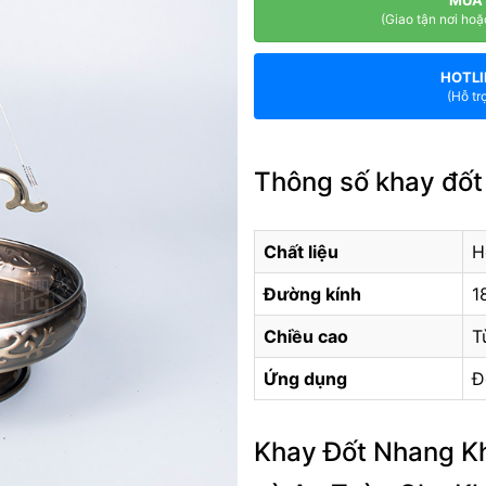
(Giao tận nơi hoặ
HOTLI
(Hỗ tr
Thông số khay đố
Chất liệu
H
Đường kính
1
Chiều cao
T
Ứng dụng
Đ
Khay Đốt Nhang Kh