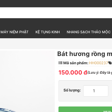
MÁY NIỆM PHẬT
KỆ TỤNG KINH
NHANG SẠCH THẢO MỘC
Bát hương rồng 
Mã sản phẩm:
HH000237
150.000 đ
(
Lưu ý:
Đây là
Số lượng:
MUA