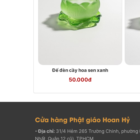
Đế đèn cầy hoa sen xanh
50.000đ
Cửa hàng Phật giáo Hoan Hỷ
- Địa chỉ:
31/4 Hẻm 265 Trường Chinh, phường 
Nhất, Quận 12 cũ), TPHCM