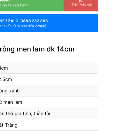
Thêm vào giỏ
c lấy tại cửa hàng)
NE / ZALO: 0898 232 383
ợ tư vấn từ 07h00 đến 22h00)
g rồng men lam đk 14cm
4cm
2.5cm
ồng xanh
ứ men lam
àn thờ gia tiên, thần tài
át Tràng