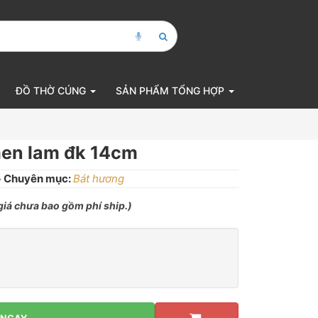
ĐỒ THỜ CÚNG
SẢN PHẨM TỔNG HỢP
men lam đk 14cm
Chuyên mục:
Bát hương
 giá chưa bao gồm phí ship.)
 NGAY