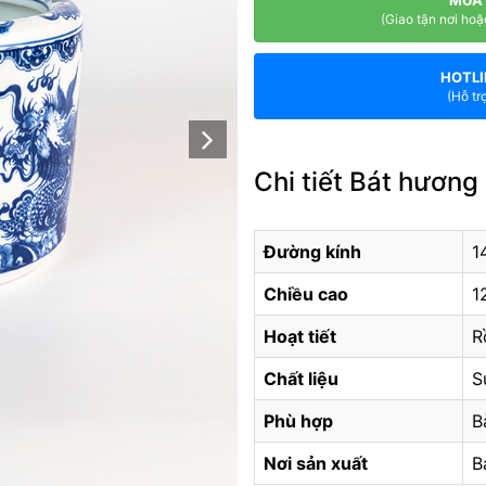
(Giao tận nơi hoặ
HOTLI
(Hỗ tr
Chi tiết Bát hươn
Đường kính
1
Chiều cao
1
Hoạt tiết
R
Chất liệu
S
Phù hợp
B
Nơi sản xuất
B