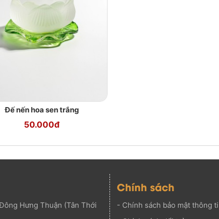
Đế nến hoa sen trắng
50.000đ
Chính sách
Đông Hưng Thuận (Tân Thới
-
Chính sách bảo mật thông t