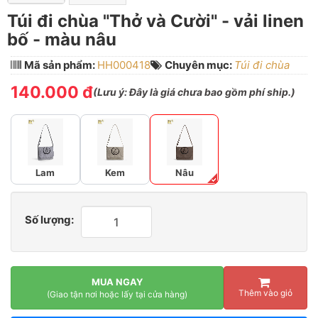
Túi đi chùa "Thở và Cười" - vải linen
bố - màu nâu
Mã sản phẩm:
HH000418
Chuyên mục:
Túi đi chùa
140.000 đ
(
Lưu ý:
Đây là giá chưa bao gồm phí ship.)
Lam
Kem
Nâu
Số lượng:
MUA NGAY
Thêm vào giỏ
(Giao tận nơi hoặc lấy tại cửa hàng)