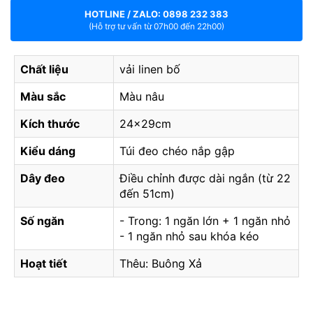
HOTLINE / ZALO: 0898 232 383
(Hỗ trợ tư vấn từ 07h00 đến 22h00)
Chất liệu
vải linen bố
Màu sắc
Màu nâu
Kích thước
24x29cm
Kiểu dáng
Túi đeo chéo nắp gập
Dây đeo
Điều chỉnh được dài ngắn (từ 22
đến 51cm)
Số ngăn
- Trong: 1 ngăn lớn + 1 ngăn nhỏ
- 1 ngăn nhỏ sau khóa kéo
Hoạt tiết
Thêu: Buông Xả