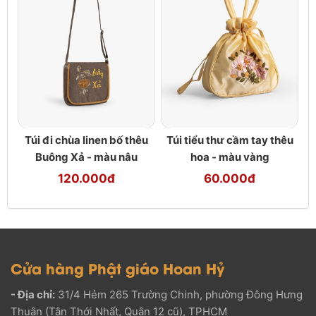
Túi đi chùa linen bố thêu
Túi tiểu thư cầm tay thêu
Buông Xả - màu nâu
hoa - màu vàng
120.000đ
60.000đ
Cửa hàng Phật giáo Hoan Hỷ
- Địa chỉ:
31/4 Hẻm 265 Trường Chinh, phường Đông Hưng
Thuận (Tân Thới Nhất, Quận 12 cũ), TPHCM