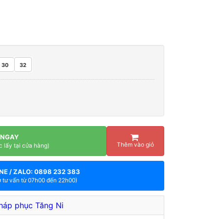
30
32
 NGAY
Thêm vào giỏ
c lấy tại cửa hàng)
NE / ZALO: 0898 232 383
ợ tư vấn từ 07h00 đến 22h00)
háp phục Tăng Ni