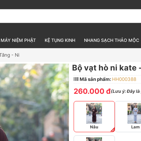
MÁY NIỆM PHẬT
KỆ TỤNG KINH
NHANG SẠCH THẢO MỘC
Tăng - Ni
Bộ vạt hò ni kate
Mã sản phẩm:
HH000388
260.000 đ
(
Lưu ý:
Đây là
Nâu
Lam