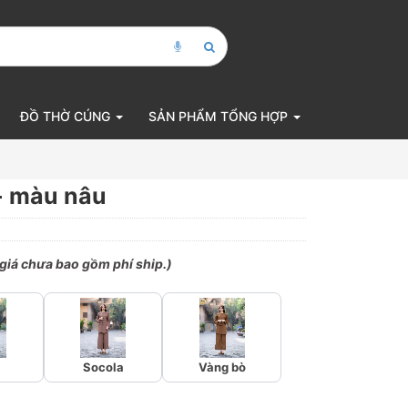
ĐỒ THỜ CÚNG
SẢN PHẨM TỔNG HỢP
 - màu nâu
 giá chưa bao gồm phí ship.)
Socola
Vàng bò