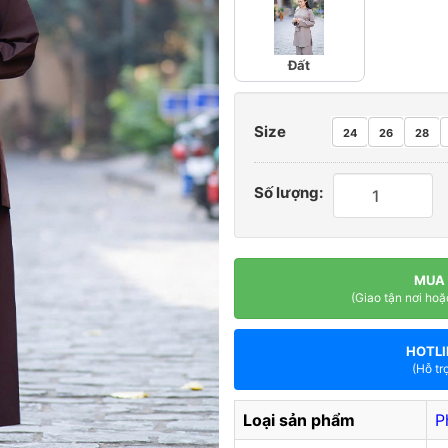
Đất
Size
24
26
28
Số lượng:
MUA
(Giao tận nơi hoặ
HOTLI
(Hỗ tr
Loại sản phẩm
P