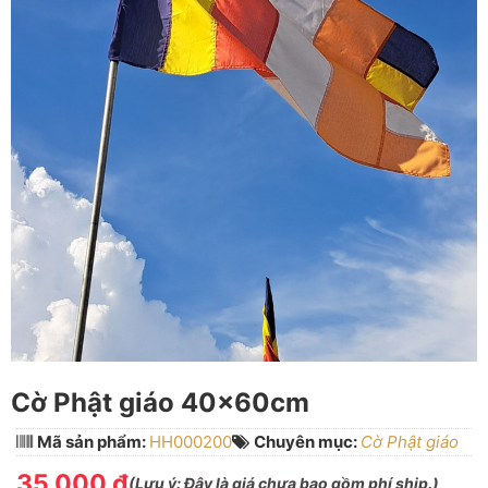
Cờ Phật giáo 40x60cm
Mã sản phẩm:
HH000200
Chuyên mục:
Cờ Phật giáo
35.000 đ
(
Lưu ý:
Đây là giá chưa bao gồm phí ship.)