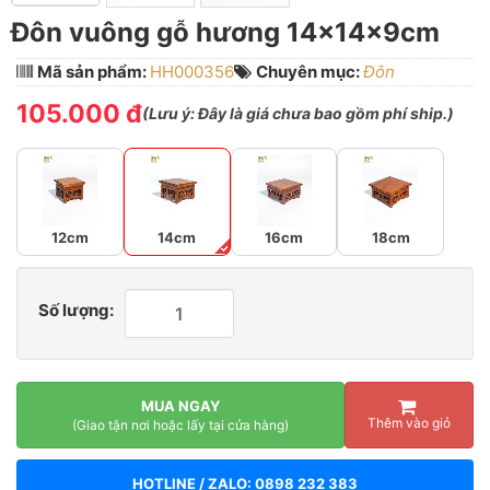
Đôn vuông gỗ hương 14x14x9cm
Mã sản phẩm:
HH000356
Chuyên mục:
Đôn
105.000 đ
(
Lưu ý:
Đây là giá chưa bao gồm phí ship.)
12cm
14cm
16cm
18cm
Số lượng:
MUA NGAY
Thêm vào giỏ
(Giao tận nơi hoặc lấy tại cửa hàng)
HOTLINE / ZALO: 0898 232 383