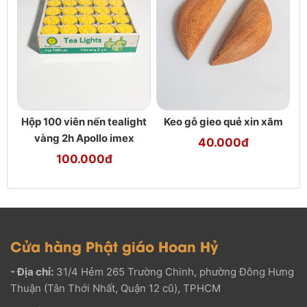
Hộp 100 viên nến tealight
Keo gỗ gieo quẻ xin xăm
vàng 2h Apollo imex
40.000đ
100.000đ
Cửa hàng Phật giáo Hoan Hỷ
- Địa chỉ:
31/4 Hẻm 265 Trường Chinh, phường Đông Hưng
Thuận (Tân Thới Nhất, Quận 12 cũ), TPHCM