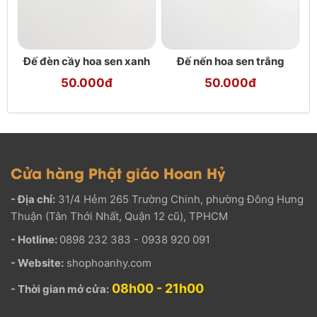
Đế đèn cầy hoa sen xanh
Đế nến hoa sen trắng
50.000đ
50.000đ
Cửa hàng Phật giáo Hoan Hỷ
- Địa chỉ:
31/4 Hẻm 265 Trường Chinh, phường Đông Hưng
Thuận (Tân Thới Nhất, Quận 12 cũ), TPHCM
- Hotline:
0898 232 383 - 0938 920 091
- Website:
shophoanhy.com
08h00 - 21h00
- Thời gian mở cửa: