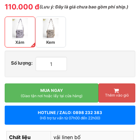
110.000 đ
(
Lưu ý:
Đây là giá chưa bao gồm phí ship.)
Xám
Kem
Số lượng:
MUA NGAY
Thêm vào giỏ
(Giao tận nơi hoặc lấy tại cửa hàng)
HOTLINE / ZALO: 0898 232 383
(Hỗ trợ tư vấn từ 07h00 đến 22h00)
Chất liệu
vải linen bố