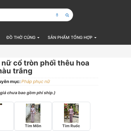
ĐỒ THỜ CÚNG
SẢN PHẨM TỔNG HỢP
 nữ cổ tròn phối thêu hoa
 màu trắng
uyên mục:
Pháp phục nữ
 giá chưa bao gồm phí ship.)
Tím Môn
Tím Ruốc