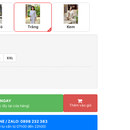
Bò
Trắng
Kem
L
XXL
 NGAY
Thêm vào giỏ
c lấy tại cửa hàng)
NE / ZALO: 0898 232 383
ợ tư vấn từ 07h00 đến 22h00)