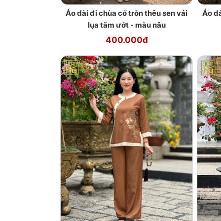
Áo dài đi chùa cổ tròn thêu sen vải
Áo dà
lụa tằm ướt - màu nâu
400.000đ