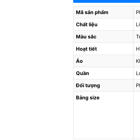
Mã sản phẩm
P
Chất liệu
L
Màu sắc
T
Hoạt tiết
H
Áo
K
Quần
L
Đối tượng
P
Bảng size