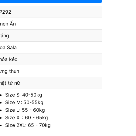
P292
inen Ấn
rắng
oa Sala
hóa kéo
ưng thun
hật tử nữ
Size S: 40-50kg
Size M: 50-55kg
Size L: 55 - 60kg
Size XL: 60 - 65kg
Size 2XL: 65 - 70kg