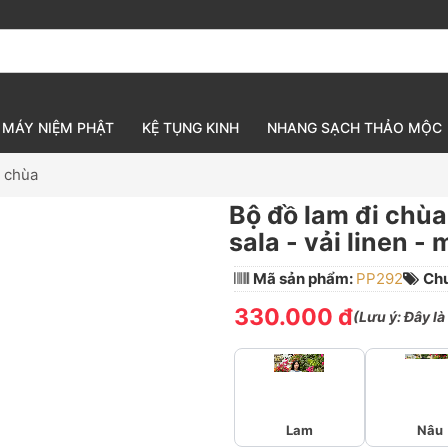
MÁY NIỆM PHẬT
KỆ TỤNG KINH
NHANG SẠCH THẢO MỘC
i chùa
Bộ đồ lam đi chùa
sala - vải linen -
Mã sản phẩm:
PP292
Ch
330.000 đ
(
Lưu ý:
Đây là
Lam
Nâu