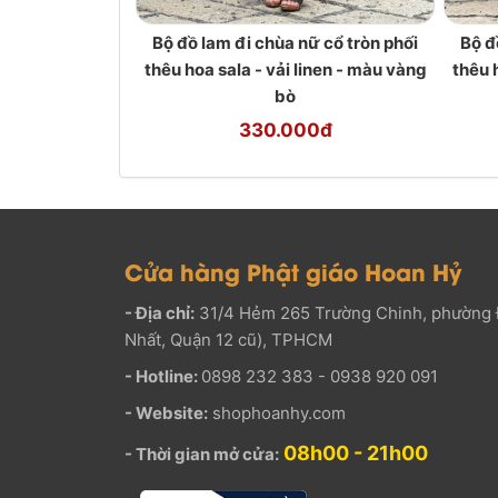
Bộ đồ lam đi chùa nữ cổ tròn phối
Bộ đ
thêu hoa sala - vải linen - màu vàng
thêu 
bò
330.000đ
Cửa hàng Phật giáo Hoan Hỷ
- Địa chỉ:
31/4 Hẻm 265 Trường Chinh, phường 
Nhất, Quận 12 cũ), TPHCM
- Hotline:
0898 232 383 - 0938 920 091
- Website:
shophoanhy.com
08h00 - 21h00
- Thời gian mở cửa: