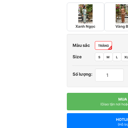
Xanh Ngọc
Vàng 
Màu sắc
TRẮNG
Size
S
M
L
X
Số lượng:
MUA
(Giao tận nơi hoặ
HOTLI
(Hỗ tr