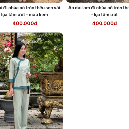
i đi chùa cổ tròn thêu sen vải
Áo dài lam đi chùa cổ tròn th
lụa tằm ướt - màu kem
- lụa tằm ướt
400.000đ
400.000đ