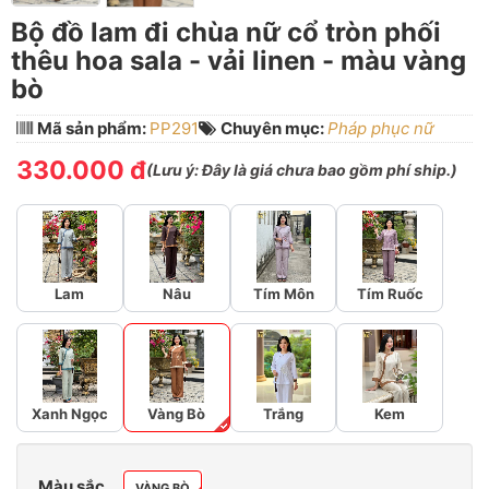
Bộ đồ lam đi chùa nữ cổ tròn phối
thêu hoa sala - vải linen - màu vàng
bò
Mã sản phẩm:
PP291
Chuyên mục:
Pháp phục nữ
330.000 đ
(
Lưu ý:
Đây là giá chưa bao gồm phí ship.)
Lam
Nâu
Tím Môn
Tím Ruốc
Xanh Ngọc
Vàng Bò
Trắng
Kem
Màu sắc
VÀNG BÒ