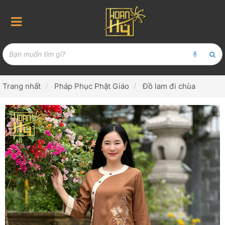
Trang nhất
Pháp Phục Phật Giáo
Đồ lam đi chùa