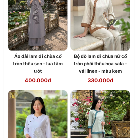
Áo dài lam đi chùa cổ
Bộ đồ lam đi chùa nữ cổ
tròn thêu sen - lụa tằm
tròn phối thêu hoa sala -
ướt
vải linen - màu kem
400.000đ
330.000đ