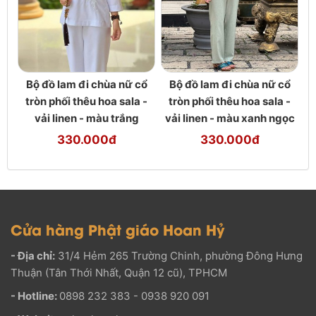
Bộ đồ lam đi chùa nữ cổ
Bộ đồ lam đi chùa nữ cổ
tròn phối thêu hoa sala -
tròn phối thêu hoa sala -
vải linen - màu trắng
vải linen - màu xanh ngọc
330.000đ
330.000đ
Cửa hàng Phật giáo Hoan Hỷ
- Địa chỉ:
31/4 Hẻm 265 Trường Chinh, phường Đông Hưng
Thuận (Tân Thới Nhất, Quận 12 cũ), TPHCM
- Hotline:
0898 232 383 - 0938 920 091