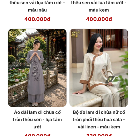
thêu sen vải lụa tằm ướt -
thêu sen vải lụa tằm ướt -
màu nâu
màu kem
400.000đ
400.000đ
Áo dài lam đi chùa cổ
Bộ đồ lam đi chùa nữ cổ
tròn thêu sen - lụa tằm
tròn phối thêu hoa sala -
ướt
vải linen - màu kem