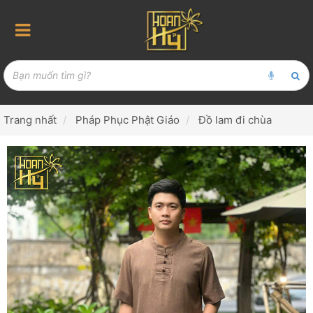
Trang nhất
Pháp Phục Phật Giáo
Đồ lam đi chùa