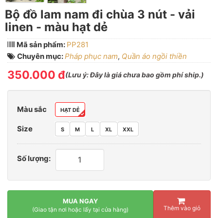
Bộ đồ lam nam đi chùa 3 nút - vải
linen - màu hạt dẻ
Mã sản phẩm:
PP281
Chuyên mục:
Pháp phục nam
,
Quần áo ngồi thiền
350.000 đ
(
Lưu ý:
Đây là giá chưa bao gồm phí ship.)
Màu sắc
HẠT DẺ
Size
S
M
L
XL
XXL
Số lượng:
MUA NGAY
Thêm vào giỏ
(Giao tận nơi hoặc lấy tại cửa hàng)