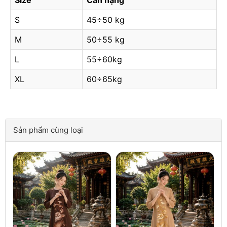
S
45÷50 kg
M
50÷55 kg
L
55÷60kg
XL
60÷65kg
Sản phẩm cùng loại