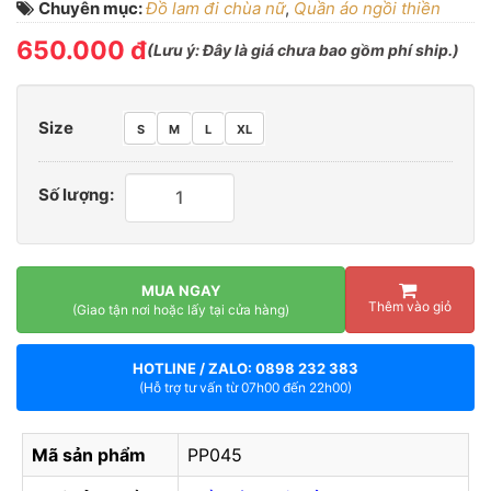
Chuyên mục:
Đồ lam đi chùa nữ
,
Quần áo ngồi thiền
650.000 đ
(
Lưu ý:
Đây là giá chưa bao gồm phí ship.)
Size
S
M
L
XL
Số lượng:
MUA NGAY
Thêm vào giỏ
(Giao tận nơi hoặc lấy tại cửa hàng)
HOTLINE / ZALO: 0898 232 383
(Hỗ trợ tư vấn từ 07h00 đến 22h00)
Mã sản phẩm
PP045