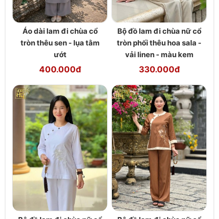
Áo dài lam đi chùa cổ
Bộ đồ lam đi chùa nữ cổ
tròn thêu sen - lụa tằm
tròn phối thêu hoa sala -
ướt
vải linen - màu kem
400.000đ
330.000đ