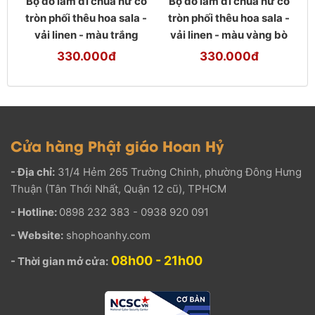
Bộ đồ lam đi chùa nữ cổ
Bộ đồ lam đi chùa nữ cổ
tròn phối thêu hoa sala -
tròn phối thêu hoa sala -
vải linen - màu trắng
vải linen - màu vàng bò
330.000đ
330.000đ
Cửa hàng Phật giáo Hoan Hỷ
- Địa chỉ:
31/4 Hẻm 265 Trường Chinh, phường Đông Hưng
Thuận (Tân Thới Nhất, Quận 12 cũ), TPHCM
- Hotline:
0898 232 383 - 0938 920 091
- Website:
shophoanhy.com
08h00 - 21h00
- Thời gian mở cửa: