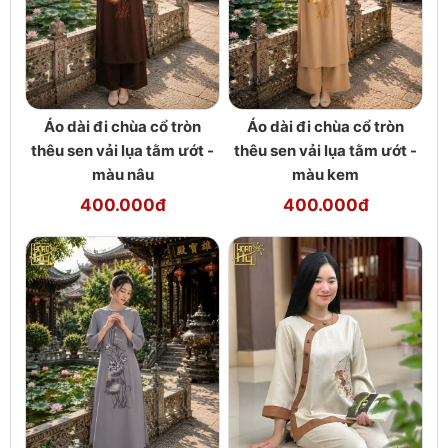
Áo dài đi chùa cổ tròn
Áo dài đi chùa cổ tròn
thêu sen vải lụa tằm ướt -
thêu sen vải lụa tằm ướt -
màu nâu
màu kem
400.000đ
400.000đ