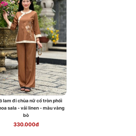
ồ lam đi chùa nữ cổ tròn phối
hoa sala - vải linen - màu vàng
bò
330.000đ