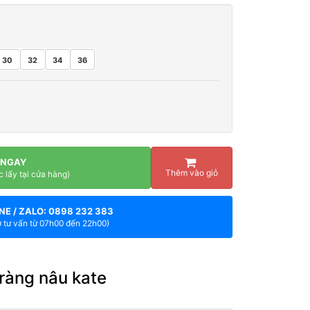
30
32
34
36
 NGAY
Thêm vào giỏ
c lấy tại cửa hàng)
NE / ZALO: 0898 232 383
ợ tư vấn từ 07h00 đến 22h00)
ràng nâu kate