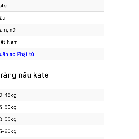
ate
âu
am, nữ
iệt Nam
uần áo Phật tử
tràng nâu kate
0-45kg
5-50kg
0-55kg
5-60kg