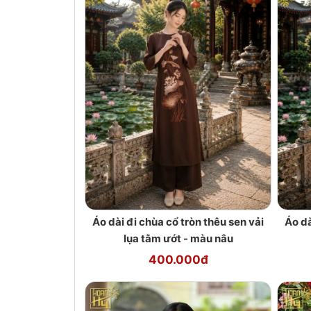
Áo dài đi chùa cổ tròn thêu sen vải
Áo dà
lụa tằm ướt - màu nâu
400.000đ