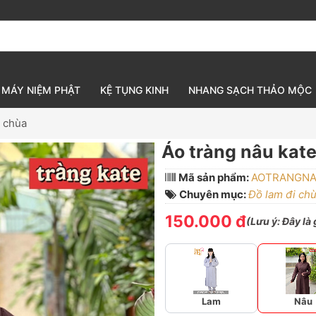
MÁY NIỆM PHẬT
KỆ TỤNG KINH
NHANG SẠCH THẢO MỘC
i chùa
Áo tràng nâu kate
Mã sản phẩm:
AOTRANGN
Chuyên mục:
Đồ lam đi ch
150.000 đ
(
Lưu ý:
Đây là
Lam
Nâu