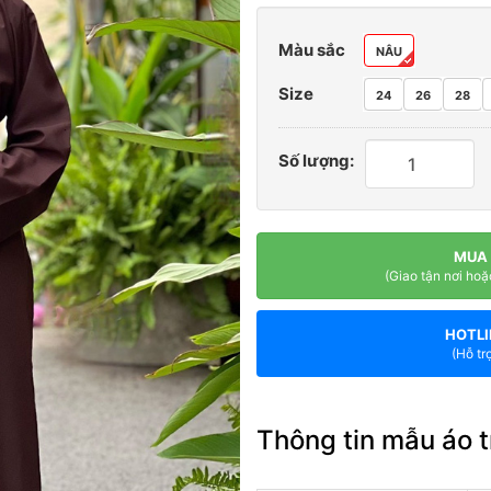
Màu sắc
NÂU
Size
24
26
28
Số lượng:
MUA
(Giao tận nơi hoặ
HOTLI
(Hỗ tr
Thông tin mẫu áo t