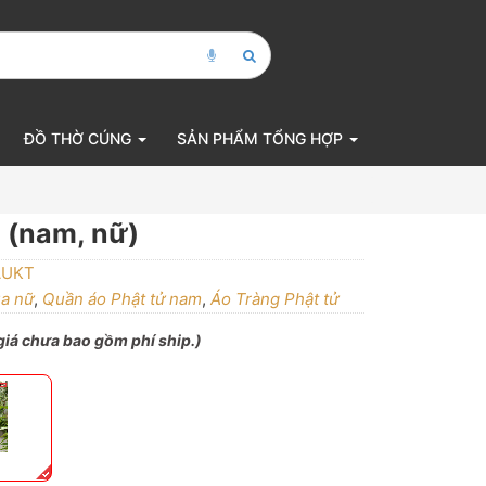
ĐỒ THỜ CÚNG
SẢN PHẨM TỔNG HỢP
 (nam, nữ)
AUKT
ùa nữ
,
Quần áo Phật tử nam
,
Áo Tràng Phật tử
 giá chưa bao gồm phí ship.)