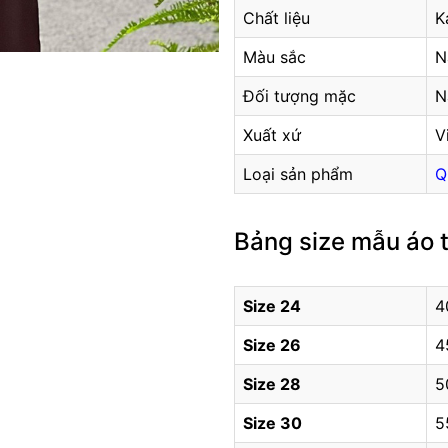
Chất liệu
K
Màu sắc
N
Đối tượng mặc
N
Xuất xứ
V
Loại sản phẩm
Q
Bảng size mẫu áo 
Size 24
4
Size 26
4
Size 28
5
Size 30
5