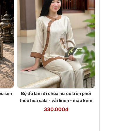
êu sen
Bộ đồ lam đi chùa nữ cổ tròn phối
thêu hoa sala - vải linen - màu kem
330.000đ