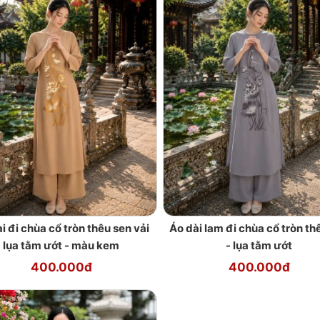
i đi chùa cổ tròn thêu sen vải
Áo dài lam đi chùa cổ tròn th
lụa tằm ướt - màu kem
- lụa tằm ướt
400.000đ
400.000đ