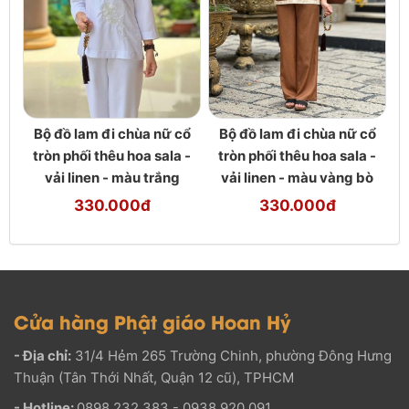
Bộ đồ lam đi chùa nữ cổ
Bộ đồ lam đi chùa nữ cổ
tròn phối thêu hoa sala -
tròn phối thêu hoa sala -
vải linen - màu trắng
vải linen - màu vàng bò
330.000đ
330.000đ
Cửa hàng Phật giáo Hoan Hỷ
- Địa chỉ:
31/4 Hẻm 265 Trường Chinh, phường Đông Hưng
Thuận (Tân Thới Nhất, Quận 12 cũ), TPHCM
- Hotline:
0898 232 383 - 0938 920 091