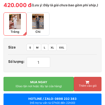
420.000 đ
(
Lưu ý:
Đây là giá chưa bao gồm phí ship.)
Trắng
Chì
Size
S
M
L
XL
XXL
Số lượng:
MUA NGAY
Thêm vào giỏ
(Giao tận nơi hoặc lấy tại cửa hàng)
HOTLINE / ZALO: 0898 232 383
(Hỗ trợ tư vấn từ 07h00 đến 22h00)