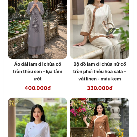
Áo dài lam đi chùa cổ
Bộ đồ lam đi chùa nữ cổ
tròn thêu sen - lụa tằm
tròn phối thêu hoa sala -
ướt
vải linen - màu kem
400.000đ
330.000đ