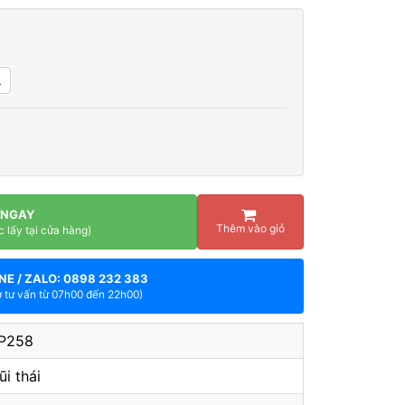
L
 NGAY
Thêm vào giỏ
c lấy tại cửa hàng)
NE / ZALO: 0898 232 383
ợ tư vấn từ 07h00 đến 22h00)
P258
ũi thái