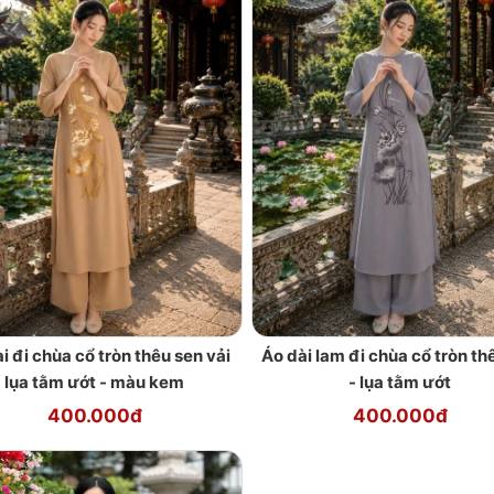
i đi chùa cổ tròn thêu sen vải
Áo dài lam đi chùa cổ tròn th
lụa tằm ướt - màu kem
- lụa tằm ướt
400.000đ
400.000đ