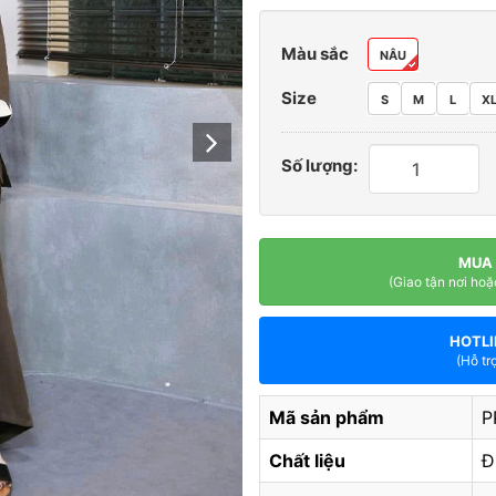
Màu sắc
NÂU
Size
S
M
L
X
Số lượng:
MUA
(Giao tận nơi hoặ
HOTLI
(Hỗ tr
Mã sản phẩm
P
Chất liệu
Đ