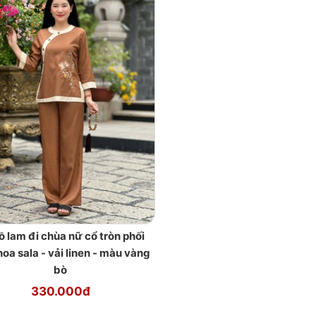
ồ lam đi chùa nữ cổ tròn phối
hoa sala - vải linen - màu vàng
bò
330.000đ