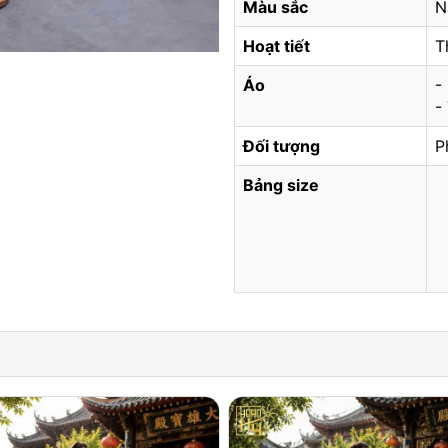
Màu sắc
N
Hoạt tiết
T
Áo
-
-
Đối tượng
P
Bảng size