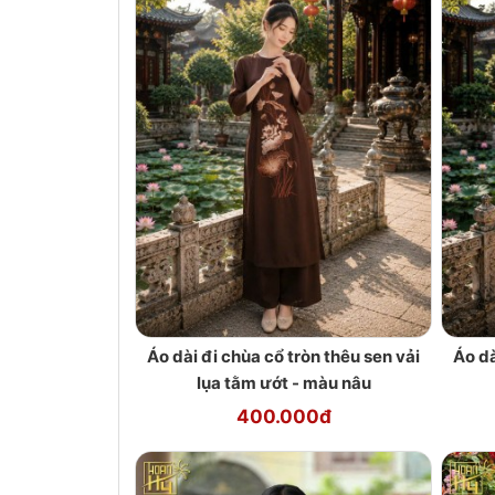
Áo dài đi chùa cổ tròn thêu sen vải
Áo dà
lụa tằm ướt - màu nâu
400.000đ