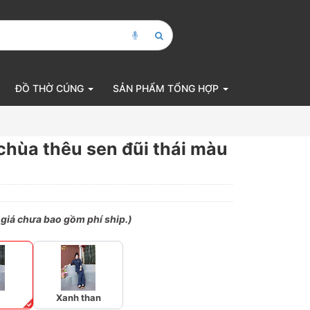
ĐỒ THỜ CÚNG
SẢN PHẨM TỔNG HỢP
chùa thêu sen đũi thái màu
 giá chưa bao gồm phí ship.)
Xanh than