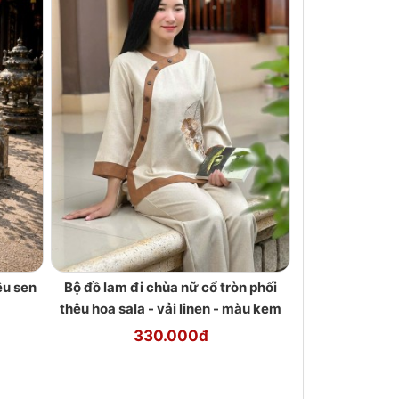
êu sen
Bộ đồ lam đi chùa nữ cổ tròn phối
thêu hoa sala - vải linen - màu kem
330.000đ