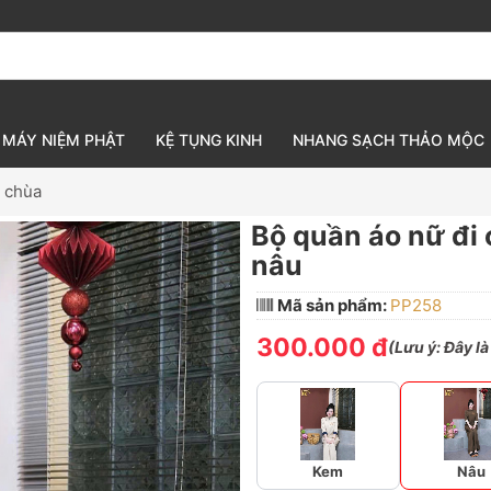
MÁY NIỆM PHẬT
KỆ TỤNG KINH
NHANG SẠCH THẢO MỘC
i chùa
Bộ quần áo nữ đi 
nâu
Mã sản phẩm:
PP258
300.000 đ
(
Lưu ý:
Đây là
Kem
Nâu